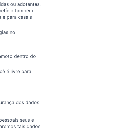
idas ou adotantes.
enefício também
a e para casais
gias no
remoto dentro do
ê é livre para
gurança dos dados
pessoais seus e
zaremos tais dados