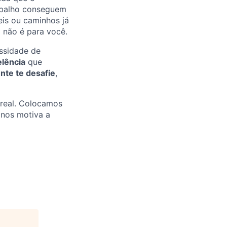
abalho conseguem
is ou caminhos já
 não é para você.
essidade de
elência
que
te te desafie
,
real. Colocamos
 nos motiva a