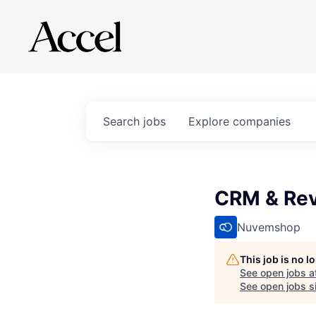
Search
jobs
Explore
companies
CRM & Re
Nuvemshop
This job is no 
See open jobs a
See open jobs si