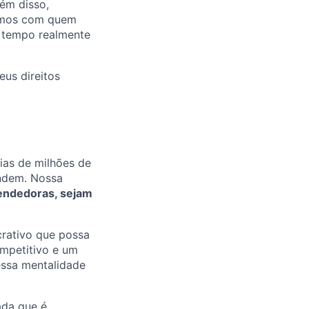
ém disso,
hamos com quem
o tempo realmente
eus direitos
rias de milhões de
endem. Nossa
endedoras, sejam
crativo que possa
ompetitivo e um
essa mentalidade
ada que é