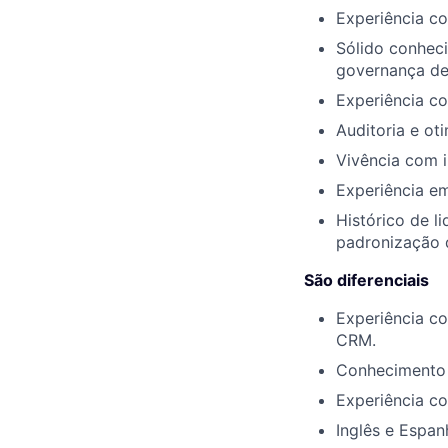
Experiência c
Sólido conhec
governança de
Experiência c
Auditoria e o
Vivência com i
Experiência e
Histórico de l
padronização 
São diferenciais
Experiência co
CRM.
Conhecimento 
Experiência c
Inglês e Espan