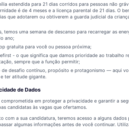
ília estendida para 21 dias corridos para pessoas não gráv
rnidade é de 4 meses e a licença parental de 21 dias. O b
lias que adotarem ou obtiverem a guarda judicial da crianç
as, temos uma semana de descanso para recarregar as ener
do ano;
 gratuita para você ou pessoa próxima;
irst - o que significa que damos prioridade ao trabalho 
tação, sempre que a função permitir;
de desafio contínuo, propósito e protagonismo — aqui voc
e ter atitude gigante.
acidade de Dados
comprometida em proteger a privacidade e garantir a se
oas candidatas às vagas que ofertamos.
to com a sua candidatura, teremos acesso a alguns dados 
assar algumas informações antes de você continuar. Utili