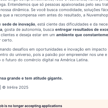
onga. Entendemos que só pessoas apaixonadas pelo seu tr
 nossa dinâmica. Se você busca comodidade, soluções fáce
ita que a recompensa vem antes do resultado, a Nuvemshop
em
sede de inovação
, está ciente das dificuldades e da nec
ua
, gosta de autonomia, busca
entregar resultados de exc
 clientes e deseja estar em um
ambiente que constantemen
 certo.
mando desafios em oportunidades e inovação em impacto 
entro do universo, pois a paixão por empreender nos une e
o o futuro do comércio digital na América Latina.
nsa grande e tem atitude gigante.
 | © InHire 2025
job is no longer accepting applications