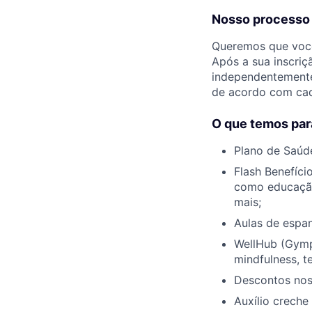
Nosso processo
Queremos que você 
Após a sua inscriçã
independentemente
de acordo com ca
O que temos par
Plano de Saúd
Flash Benefíci
como educação,
mais;
Aulas de espan
WellHub (Gympa
mindfulness, t
Descontos nos
Auxílio creche