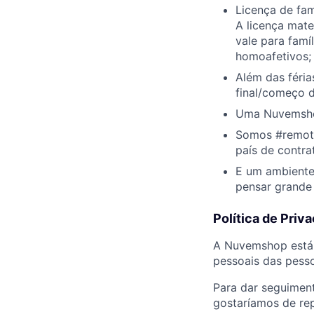
Licença de fam
A licença mate
vale para famí
homoafetivos;
Além das féri
final/começo 
Uma Nuvemshop
Somos #remotef
país de contra
E um ambiente 
pensar grande 
Política de Priv
A Nuvemshop está 
pessoais das pess
Para dar seguimen
gostaríamos de rep