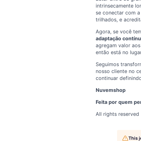
intrinsecamente l
se conectar com a
trilhados, e acred
Agora, se você t
adaptação contín
agregam valor aos
então está no lugar
Seguimos transfor
nosso cliente no c
continuar definind
Nuvemshop
Feita por quem pe
All rights reserved
This 