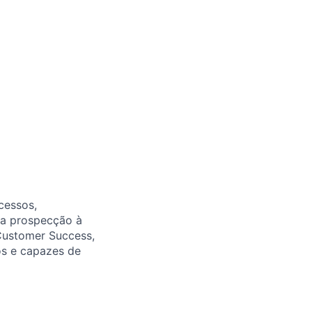
cessos,
da prospecção à
Customer Success,
dos e capazes de