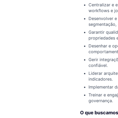
Centralizar e 
workflows e jo
Desenvolver e
segmentação, 
Garantir qual
propriedades 
Desenhar e ope
comportamento
Gerir integraç
confiável.
Liderar arqui
indicadores.
Implementar d
Treinar e eng
governança.
O que buscamo