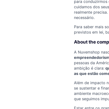
para conduzirmos 
cuidamos dos seus
realmente precisa
necessário.
Para saber mais so
previstos em lei, 
About the com
A Nuvemshop nasc
empreendedorism
pessoas da Améric
ambição é clara:
qu
as que estão come
Além de impacto n
se sustentar e fin
ambiente macroeco
que seguimos impu
Estar entre os gra