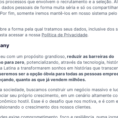
os processos que envolvem o recrutamento e a seleção. Al
 dados pessoais de forma muita séria e só os compartil
. Por fim, somente iremos mantê-los em nosso sistema pel
bre a forma pela qual tratamos seus dados, inclusive dos s
basta acessar a nossa
Política de Privacidade
.
pany
eu com um propósito grandioso,
reduzir as barreiras do
o para zero
, potencializando, através da tecnologia, histó
a Latina a transformarem sonhos em histórias que transc
eremos ser a opção óbvia para todas as pessoas empre
çando, quanto as que já vendem milhões.
a sociedade, buscamos construir um negócio massivo e lu
anciar seu próprio crescimento, em um cenário altamente c
nômico hostil. Esse é o desafio que nos motiva, e é com 
lsionando o crescimento dos nossos clientes.
ndes exige comprometimento, foco e resiliência, numa jorn