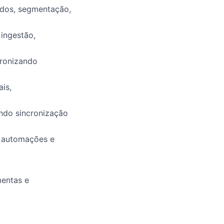
ados, segmentação,
ingestão,
dronizando
is,
ndo sincronização
, automações e
mentas e