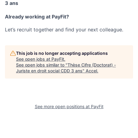
3 ans
Already working at PayFit?
Let’s recruit together and find your next colleague.
This job is no longer accepting applications
See open jobs at
PayFit
.
See open jobs similar to "
Thèse Cifre (Doctorat) -
Juriste en droit social CDD 3 ans
"
Accel
.
See more open positions at
PayFit