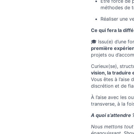
Être force de p
méthodes de tr
Réaliser une v
Ce qui fera la dif
🎓 Issu(e) d’une f
première expérien
projets ou d’acco
Curieux(se), struct
vision, la traduire
Vous êtes à l’aise
discrétion et de fi
À l’aise avec les o
transverse, à la fo
A quoi s’attendre 
Nous mettons tout 
épanouissant. Show