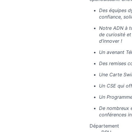
Des équipes dy
confiance, soli
Notre ADN à t
de curiosité et
d’innover !
Un avenant Tél
Des remises co
Une Carte Swil
Un CSE qui off
Un Programme
De nombreux é
conférences ins
Département