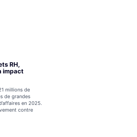
ets RH,
n impact
1 millions de
es de grandes
d’affaires en 2025.
ivement contre