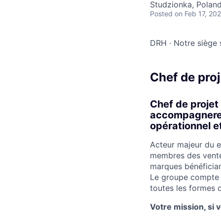
Studzionka, Poland
Posted
on Feb 17, 20
DRH
·
Notre siège 
Chef de proj
Chef de projet 
accompagnerez
opérationnel e
Acteur majeur du 
membres des ventes
marques bénéficiant
Le groupe compte p
toutes les formes d
Votre mission, si 