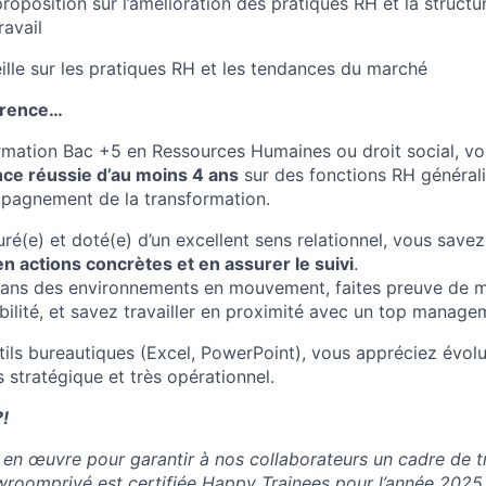
roposition sur l’amélioration des pratiques RH et la structu
avail
eille sur les pratiques RH et les tendances du marché
férence…
ormation Bac +5 en Ressources Humaines ou droit social, vou
ce réussie d’au moins 4 ans
sur des fonctions RH générali
mpagnement de la transformation.
uré(e) et doté(e) d’un excellent sens relationnel, vous save
 en actions concrètes et en assurer le suivi
.
 dans des environnements en mouvement, faites preuve de m
abilité, et savez travailler en proximité avec un top manage
utils bureautiques (Excel, PowerPoint), vous appréciez évol
is stratégique et très opérationnel.
?!
en œuvre pour garantir à nos collaborateurs un cadre de tr
roomprivé est certifiée Happy Trainees pour l’année 2025 