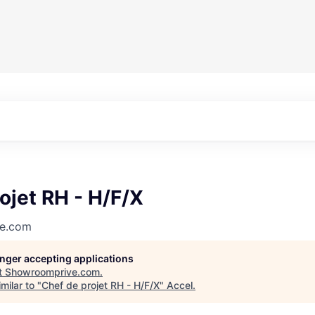
ojet RH - H/F/X
e.com
longer accepting applications
t
Showroomprive.com
.
milar to "
Chef de projet RH - H/F/X
"
Accel
.