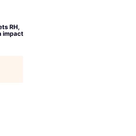
ets RH,
n impact