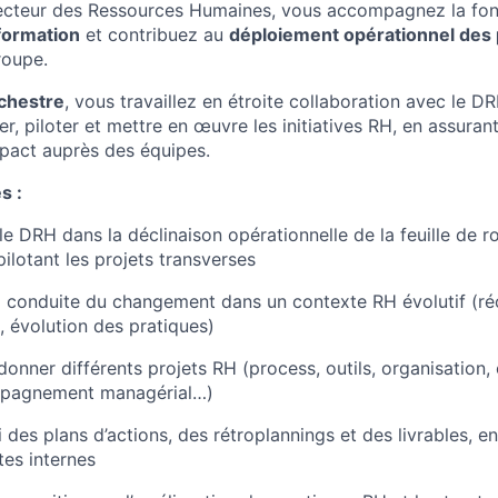
recteur des Ressources Humaines, vous accompagnez la fo
formation
et contribuez au
déploiement opérationnel des 
oupe.
rchestre
, vous travaillez en étroite collaboration avec le D
er, piloter et mettre en œuvre les initiatives RH, en assuran
impact auprès des équipes.
s :
 DRH dans la déclinaison opérationnelle de la feuille de r
pilotant les projets transverses
a conduite du changement dans un contexte RH évolutif (ré
, évolution des pratiques)
rdonner différents projets RH (process, outils, organisatio
mpagnement managérial…)
i des plans d’actions, des rétroplannings et des livrables, en
tes internes