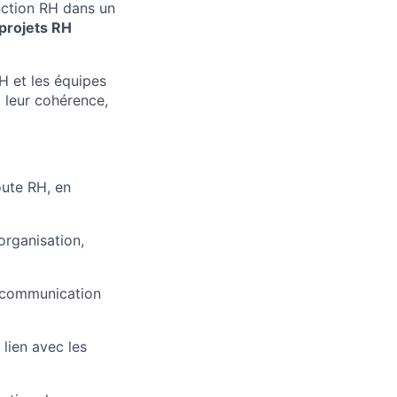
nction RH dans un
projets RH
RH et les équipes
t leur cohérence,
oute RH, en
organisation,
n, communication
 lien avec les