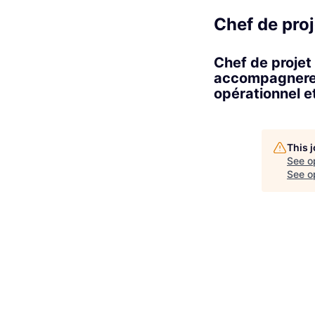
Chef de proj
Chef de projet 
accompagnerez
opérationnel e
This 
See o
See op