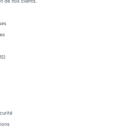
n de nos clients.
ses
res
MS)
curité
tions