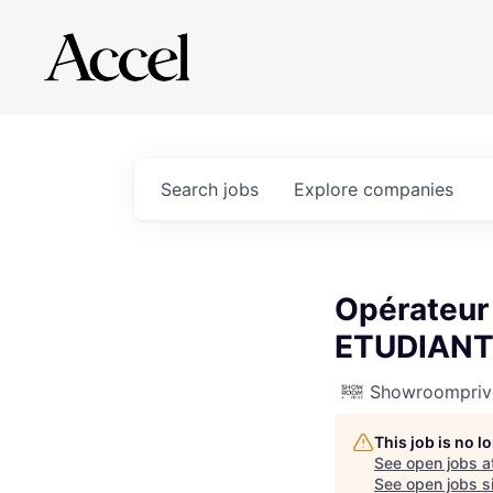
Search
jobs
Explore
companies
Opérateur 
ETUDIAN
Showroompriv
This job is no 
See open jobs a
See open jobs si