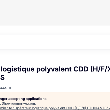
logistique polyvalent CDD (H/F/
TS
e.com
longer accepting applications
t
Showroomprive.com
.
milar to "
Opérateur logistique polyvalent CDD (H/F/X) ETUDIANTS
"