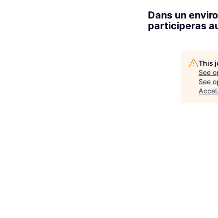
Dans un enviro
participeras a
This 
See o
See op
Accel