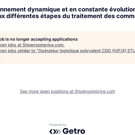
nnement dynamique et en constante évolution
ux différentes étapes du traitement des comm
job is no longer accepting applications
pen jobs at
Showroomprive.com
.
en jobs similar to "
Opérateur logistique polyvalent CDD (H/F/X) E
.
See more open positions at
Showroomprive.com
Powered by Getro.com