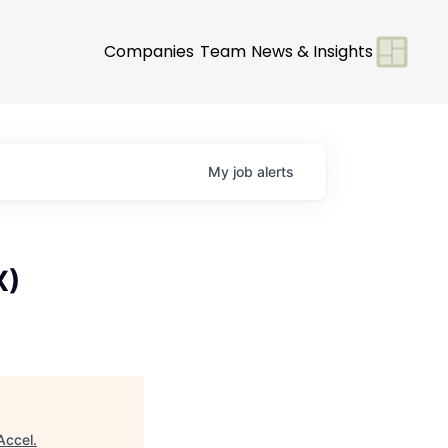
Companies
Team
News & Insights
My
job
alerts
X)
Accel
.