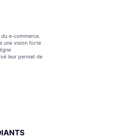
is du e-commerce.
s une vision forte
ligne
rivé leur permet de
UDIANTS