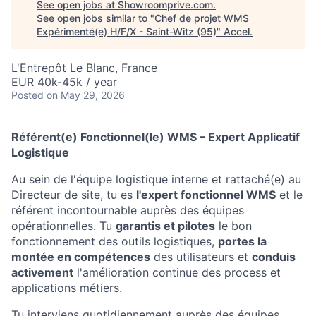
See open jobs at
Showroomprive.com
.
See open jobs similar to "
Chef de projet WMS
Expérimenté(e) H/F/X - Saint-Witz (95)
"
Accel
.
L'Entrepôt Le Blanc, France
EUR 40k-45k / year
Posted
on May 29, 2026
Référent(e) Fonctionnel(le) WMS – Expert Applicatif
Logistique
Au sein de l'équipe logistique interne et rattaché(e) au
Directeur de site, tu es
l'expert fonctionnel WMS
et le
référent incontournable auprès des équipes
opérationnelles. Tu
garantis et pilotes
le bon
fonctionnement des outils logistiques,
portes la
montée en compétences
des utilisateurs et
conduis
activement
l'amélioration continue des process et
applications métiers.
Tu interviens quotidiennement auprès des équipes