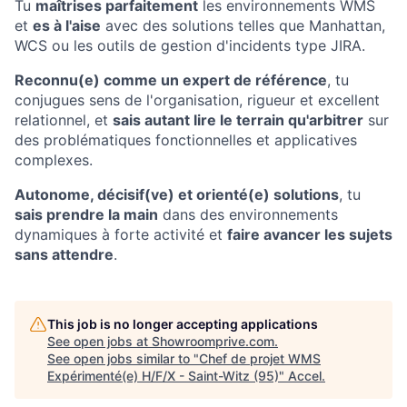
Tu
maîtrises parfaitement
les environnements WMS
et
es à l'aise
avec des solutions telles que Manhattan,
WCS ou les outils de gestion d'incidents type JIRA.
Reconnu(e) comme un expert de référence
, tu
conjugues sens de l'organisation, rigueur et excellent
relationnel, et
sais autant lire le terrain qu'arbitrer
sur
des problématiques fonctionnelles et applicatives
complexes.
Autonome, décisif(ve) et orienté(e) solutions
, tu
sais prendre la main
dans des environnements
dynamiques à forte activité et
faire avancer les sujets
sans attendre
.
This job is no longer accepting applications
See open jobs at
Showroomprive.com
.
See open jobs similar to "
Chef de projet WMS
Expérimenté(e) H/F/X - Saint-Witz (95)
"
Accel
.