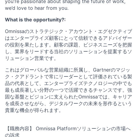
you're
passionate about shaping the future of work,
we’d
love to hear from you.
What is the opportunity?:
Omnissaのストラテジック・アカウント・エグゼクティブ
はエンタープライズ顧客にとって信頼できるアドバイザー
の役割を果たします。顧客の課題、ビジネスニーズを把握
し、業界をリードする当社のソリューションを提案するソ
リューション営業です。
これはグローバルな営業組織に所属し、Gartnerのマジッ
ク・クアドラントで常にリーダーとして評価されている製
品の代表として、エンタープライズテクノロジーの中でも
最も成長著しい分野の一つで活躍できるチャンスです。強
固な基盤とビジョンに支えられたOmnissaでは、キャリア
を成長させながら、デジタルワークの未来を形作るという
貴重な機会が得られます。
【職務内容】 Omnissa
Platformソリューションの市場へ
の訴求