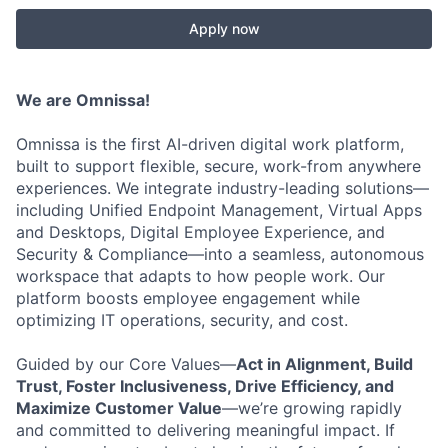
Apply now
We are
Omnissa
!
Omnissa is the first AI-driven digital work platform,
built to support flexible, secure, work-from anywhere
experiences
. We integrate industry-leading solutions—
including Unified Endpoint Management,
Virtual Apps
and Desktops, Digital Employee Experience, and
Security & Compliance—into a seamless, autonomous
workspace that adapts to how people work. Our
platform boosts employee engagement while
optimizing
IT operations, security, and cost.
Guided by our Core Values—
Act in Alignment, Build
Trust, Foster Inclusiveness, Drive Efficiency, and
Maximize Customer Value
—
we’re
growing rapidly
and committed to delivering meaningful impact. If