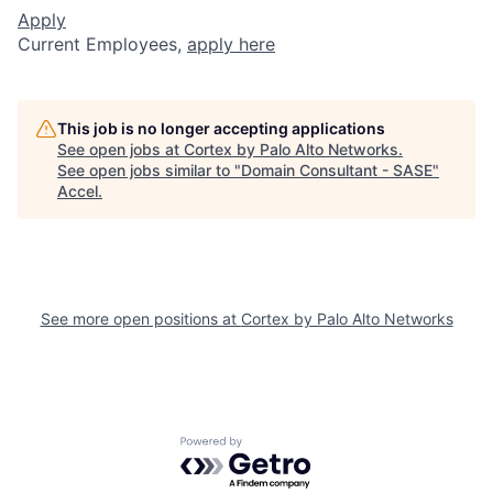
Apply
Current Employees,
apply here
This job is no longer accepting applications
See open jobs at
Cortex by Palo Alto Networks
.
See open jobs similar to "
Domain Consultant - SASE
"
Accel
.
See more open positions at
Cortex by Palo Alto Networks
Powered by Getro.com