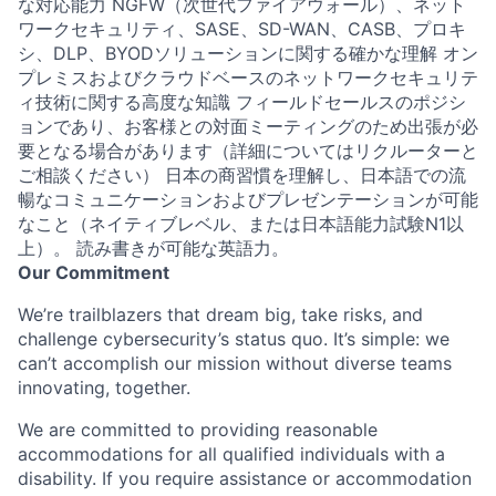
な対応能力 NGFW（次世代ファイアウォール）、ネット
ワークセキュリティ、SASE、SD-WAN、CASB、プロキ
シ、DLP、BYODソリューションに関する確かな理解 オン
プレミスおよびクラウドベースのネットワークセキュリテ
ィ技術に関する高度な知識 フィールドセールスのポジシ
ョンであり、お客様との対面ミーティングのため出張が必
要となる場合があります（詳細についてはリクルーターと
ご相談ください） 日本の商習慣を理解し、日本語での流
暢なコミュニケーションおよびプレゼンテーションが可能
なこと（ネイティブレベル、または日本語能力試験N1以
上）。 読み書きが可能な英語力。
Our Commitment
We’re trailblazers that dream big, take risks, and
challenge cybersecurity’s status quo. It’s simple: we
can’t accomplish our mission without diverse teams
innovating, together.
We are committed to providing reasonable
accommodations for all qualified individuals with a
disability. If you require assistance or accommodation