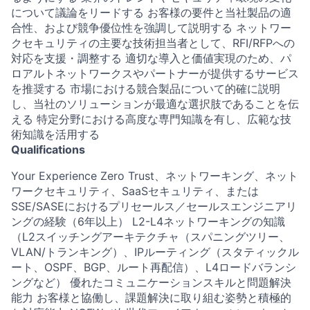
について議論をリードする お客様の要件と当社製品の適
合性、および競争優位性を強調して説明する ネットワー
クセキュリティの主要な技術担当者として、RFI/RFPへの
対応を支援・調整する 適切な導入と価値実現のため、パ
ロアルトネットワークスやパートナーが提供するサービス
を推奨する 市場における競合製品について的確に説明
し、当社のソリューションが最適な選択肢であることを伝
える 特定分野における高度な専門知識を有し、広範な技
術知識を活用する
Qualifications
Your Experience Zero Trust、ネットワーキング、ネット
ワークセキュリティ、SaaSセキュリティ、または
SSE/SASEにおけるプリセールス／セールスエンジニアリ
ングの経験（6年以上） L2-L4ネットワーキングの知識
（L2スイッチングアーキテクチャ（スパニングツリー、
VLAN/トランキング）、IPルーティング（スタティックル
ート、OSPF、BGP、ルート再配信）、L4ロードバランシ
ングなど） 優れたコミュニケーションスキルと問題解決
能力 お客様と協働し、課題解決に取り組む姿勢と積極的