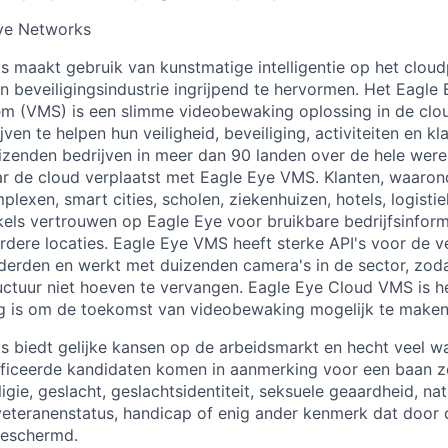
ye Networks
 maakt gebruik van kunstmatige intelligentie op het clou
 beveiligingsindustrie ingrijpend te hervormen. Het Eagle
 (VMS) is een slimme videobewaking oplossing in de clou
n te helpen hun veiligheid, beveiliging, activiteiten en kl
izenden bedrijven in meer dan 90 landen over de hele wer
r de cloud verplaatst met Eagle Eye VMS. Klanten, waaron
exen, smart cities, scholen, ziekenhuizen, hotels, logistie
kels vertrouwen op Eagle Eye voor bruikbare bedrijfsinform
rdere locaties. Eagle Eye VMS heeft sterke API's voor de vei
erden en werkt met duizenden camera's in de sector, zoda
uctuur niet hoeven te vervangen. Eagle Eye Cloud VMS is h
g is om de toekomst van videobewaking mogelijk te maken
 biedt gelijke kansen op de arbeidsmarkt en hecht veel w
lificeerde kandidaten komen in aanmerking voor een baan z
gie, geslacht, geslachtsidentiteit, seksuele geaardheid, natio
f veteranenstatus, handicap of enig ander kenmerk dat door 
beschermd.