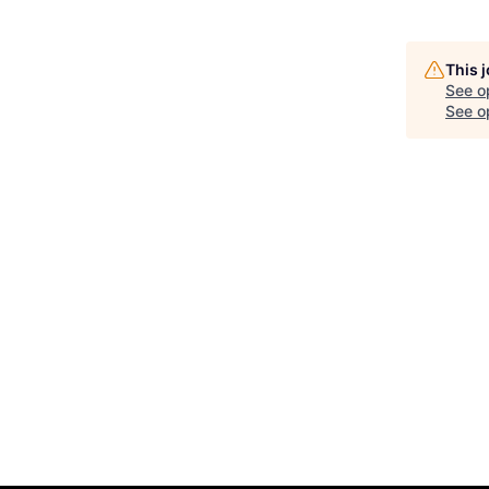
This 
See o
See op