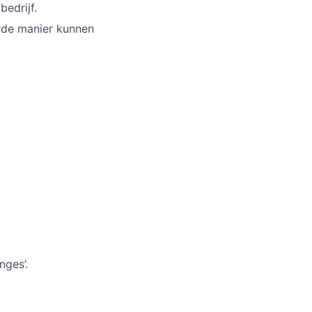
edrijf.
rde manier kunnen
nges’.