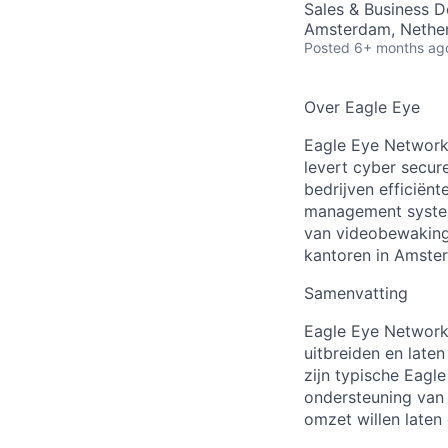
Sales & Business 
Amsterdam, Nethe
Posted
6+ months ag
Over Eagle Eye
Eagle Eye Networks
levert cyber secur
bedrijven efficiën
management system)
van videobewaking 
kantoren in Amster
Samenvatting
Eagle Eye Networks
uitbreiden en laten
zijn typische Eagle
ondersteuning van
omzet willen laten