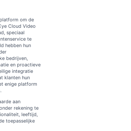
dplatform om de
 Eye Cloud Video
d, speciaal
antenservice te
eld hebben hun
der
ke bedrijven,
atie en proactieve
lige integratie
t klanten hun
et enige platform
.
aarde aan
onder rekening te
naliteit, leeftijd,
de toepasselijke