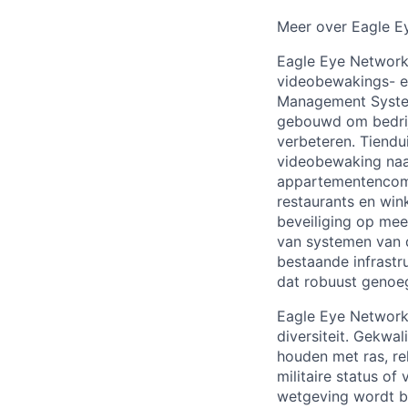
Meer over Eagle E
Eagle Eye Networks
videobewakings- en
Management System
gebouwd om bedrijve
verbeteren. Tiendu
videobewaking naa
appartementencompl
restaurants en win
beveiliging op mee
van systemen van d
bestaande infrastr
dat robuust genoe
Eagle Eye Networks
diversiteit. Gekwa
houden met ras, reli
militaire status o
wetgeving wordt 