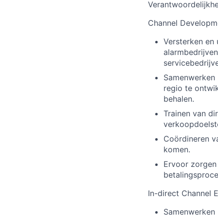
Verantwoordelijkh
Channel Developm
Versterken en 
alarmbedrijven
servicebedrijv
Samenwerken m
regio te ontwi
behalen.
Trainen van di
verkoopdoelste
Coördineren va
komen.
Ervoor zorgen 
betalingsproce
In-direct Channel 
Samenwerken m