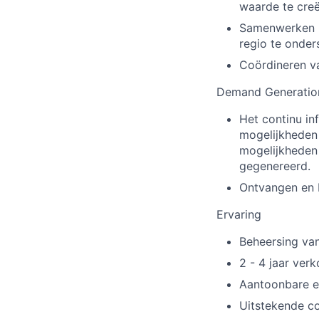
waarde te creë
Samenwerken m
regio te onder
Coördineren va
Demand Generatio
Het continu in
mogelijkheden
mogelijkheden
gegenereerd.
Ontvangen en 
Ervaring
Beheersing van
2 - 4 jaar ver
Aantoonbare er
Uitstekende co