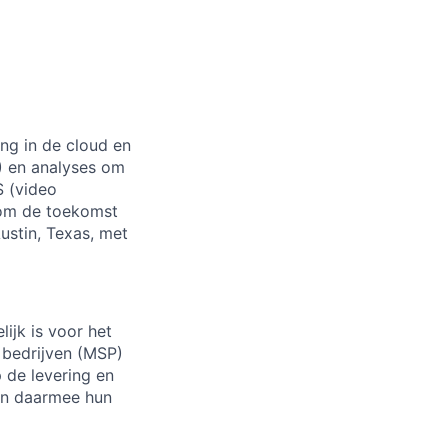
ng in de cloud en
I) en analyses om
S (video
 om de toekomst
ustin, Texas, met
ijk is voor het
T bedrijven (MSP)
p de levering en
en daarmee hun