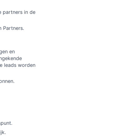
 partners in de
 Partners.
ngen en
ongekende
we leads worden
onnen.
spunt.
jk.