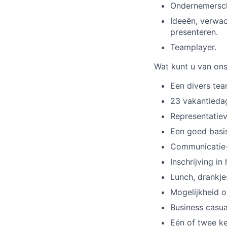
Ondernemerscha
Ideeën, verwa
presenteren.
Teamplayer.
Wat kunt u van on
Een divers tea
23 vakantieda
Representatiev
Een goed basis
Communicatie-
Inschrijving i
Lunch, drankje
Mogelijkheid o
Business casua
Eén of twee kee