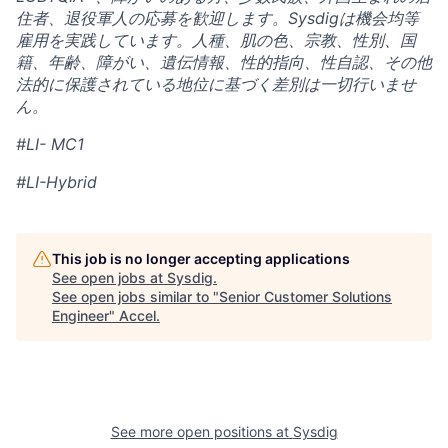
住者、退役軍人の応募を歓迎します。Sysdigは機会均等
雇用を実践しています。人種、肌の色、宗教、性別、国
籍、年齢、障がい、遺伝情報、性的指向、性自認、その他
法的に保護されている地位に基づく差別は一切行いませ
ん。
#LI- MC1
#LI-Hybrid
This job is no longer accepting applications
See open jobs at
Sysdig
.
See open jobs similar to "
Senior Customer Solutions
Engineer
"
Accel
.
See more open positions at
Sysdig