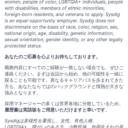
women, people of color, LGBTQIA+ individuals, people
with disabilities, members of ethnic minorities,
foreign-born residents, and veterans to apply. Sysdig
is an equal-opportunity employer. Sysdig does not
discriminate on the basis of race, color, religion, sex,
national origin, age, disability, genetic information,
sexual orientation, gender identity, or any other legally
protected status.
あなたのご応募を心よりお待ちしております。
職務内容にすべてのご経験が一致しない場合でも、ぜひご
連絡ください。まずは会話から始め、他の可能性を一緒に
探ることも可能です。異なるキャリアパスを歩まれてきた
方も、あなたならではのバックグラウンドと情熱が大きな
強みとなります。
採用マネージャーの多くは世界各地に分散しているため、
履歴書は英語版をご用意いただけますと幸いです
。
Sysdigは多様性を重視し、女性、有色人種、
LGBTQIA+、障がいのある方、少数民族、外国生まれの居