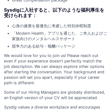
Great compensation package
Sysdigに入社すると、以下のような福利厚生を
受けられます：
心身の健康を最優先に考慮した特別休暇制度
「Modern Health」アプリを通じた、ご本人およびご
家族向けのメンタルヘルスサポート
競争力のある給与・報酬パッケージ
We would love for you to join us! Please reach out
even if your experience doesn't perfectly match the
job description. We can always explore other options
after starting the conversation. Your background and
passion will set you apart, especially if your career
path is different.
Some of our Hiring Managers are globally distributed,
an English version of your CV will be appreciated.
Sysdig values a diverse workplace and encourages