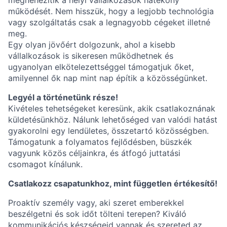
megnehezítik a helyi vállalkozások hatékony
működését. Nem hisszük, hogy a legjobb technológia
vagy szolgáltatás csak a legnagyobb cégeket illetné
meg.
Egy olyan jövőért dolgozunk, ahol a kisebb
vállalkozások is sikeresen működhetnek és
ugyanolyan elkötelezettséggel támogatjuk őket,
amilyennel ők nap mint nap építik a közösségünket.
Legyél a történetünk része!
Kivételes tehetségeket keresünk, akik csatlakoznának
küldetésünkhöz. Nálunk lehetőséged van valódi hatást
gyakorolni egy lendületes, összetartó közösségben.
Támogatunk a folyamatos fejlődésben, büszkék
vagyunk közös céljainkra, és átfogó juttatási
csomagot kínálunk.
Csatlakozz csapatunkhoz, mint független értékesítő!
Proaktív személy vagy, aki szeret emberekkel
beszélgetni és sok időt tölteni terepen? Kiváló
kommunikációs készségeid vannak és szereted az