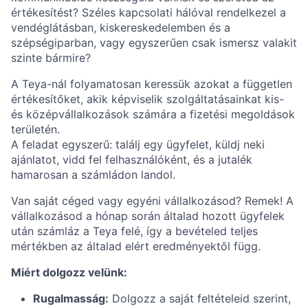
értékesítést? Széles kapcsolati hálóval rendelkezel a
vendéglátásban, kiskereskedelemben és a
szépségiparban, vagy egyszerűen csak ismersz valakit
szinte bármire?
A Teya-nál folyamatosan keressük azokat a független
értékesítőket, akik képviselik szolgáltatásainkat kis-
és középvállalkozások számára a fizetési megoldások
területén.
A feladat egyszerű: találj egy ügyfelet, küldj neki
ajánlatot, vidd fel felhasználóként, és a jutalék
hamarosan a számládon landol.
Van saját céged vagy egyéni vállalkozásod? Remek! A
vállalkozásod a hónap során általad hozott ügyfelek
után számláz a Teya felé, így a bevételed teljes
mértékben az általad elért eredményektől függ.
Miért dolgozz velünk:
Rugalmasság:
Dolgozz a saját feltételeid szerint,